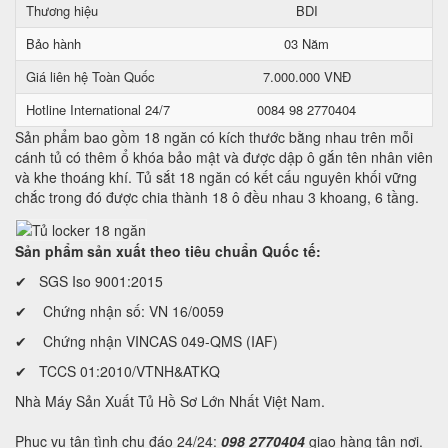
Thương hiệu
BDI
Bảo hành
03 Năm
Giá liên hệ Toàn Quốc
7.000.000 VNĐ
Hotline International 24/7
0084 98 2770404
Sản phẩm bao gồm 18 ngăn có kích thước bằng nhau trên mỗi
cánh tủ có thêm ổ khóa bảo mật và được dập ô gắn tên nhân viên
và khe thoáng khí. Tủ sắt 18 ngăn có kết cấu nguyên khối vững
chắc trong đó được chia thành 18 ô đều nhau 3 khoang, 6 tầng.
Sản phẩm sản xuất theo tiêu chuẩn Quốc tế:
✔ SGS Iso 9001:2015
✔ Chứng nhận số: VN 16/0059
✔ Chứng nhận VINCAS 049-QMS (IAF)
✔ TCCS 01:2010/VTNH&ATKQ
Nhà Máy Sản Xuất Tủ Hồ Sơ Lớn Nhất Việt Nam.
Phục vụ tận tình chu đáo 24/24:
098 2770404
giao hàng tận nơi.