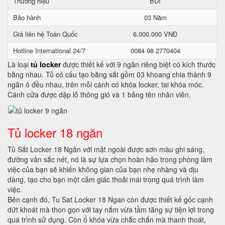
Thương hiệu
BDI
Bảo hành
03 Năm
Giá liên hệ Toàn Quốc
6.000.000 VNĐ
Hotline International 24/7
0084 98 2770404
Là loại
tủ locker
được thiết kế với 9 ngăn riêng biệt có kích thước
bằng nhau. Tủ có cấu tạo bằng sắt gồm 03 khoang chia thành 9
ngăn ô đều nhau, trên mỗi cánh có khóa locker, tai khóa móc.
Cánh cửa được dập lỗ thông gió và 1 bảng tên nhân viên.
Tủ locker 18 ngăn
Tủ Sắt Locker 18 Ngăn với mặt ngoài được sơn màu ghi sáng,
đường vân sắc nét, nó là sự lựa chọn hoàn hảo trong phòng làm
việc của bạn sẽ khiến không gian của bạn nhẹ nhàng và dịu
dàng, tạo cho bạn một cảm giác thoải mái trong quá trình làm
việc.
Bên cạnh đó, Tu Sat Locker 18 Ngan còn được thiết kế góc cạnh
dứt khoát mà thon gọn với tay nắm vừa tầm tăng sự tiện lợi trong
quá trình sử dụng. Còn ổ khóa vừa chắc chắn mà thanh thoát,