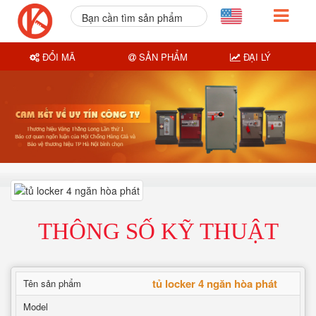
Bạn cần tìm sản phẩm
nào?
ĐỔI MÃ
SẢN PHẨM
ĐẠI LÝ
THÔNG SỐ KỸ THUẬT
tủ locker 4 ngăn hòa phát
Tên sản phẩm
Model