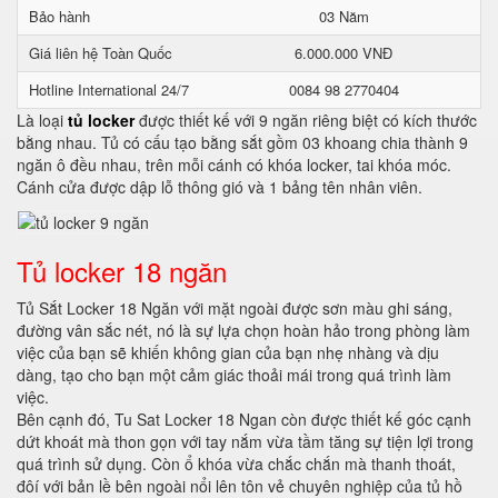
Bảo hành
03 Năm
Giá liên hệ Toàn Quốc
6.000.000 VNĐ
Hotline International 24/7
0084 98 2770404
Là loại
tủ locker
được thiết kế với 9 ngăn riêng biệt có kích thước
bằng nhau. Tủ có cấu tạo bằng sắt gồm 03 khoang chia thành 9
ngăn ô đều nhau, trên mỗi cánh có khóa locker, tai khóa móc.
Cánh cửa được dập lỗ thông gió và 1 bảng tên nhân viên.
Tủ locker 18 ngăn
Tủ Sắt Locker 18 Ngăn với mặt ngoài được sơn màu ghi sáng,
đường vân sắc nét, nó là sự lựa chọn hoàn hảo trong phòng làm
việc của bạn sẽ khiến không gian của bạn nhẹ nhàng và dịu
dàng, tạo cho bạn một cảm giác thoải mái trong quá trình làm
việc.
Bên cạnh đó, Tu Sat Locker 18 Ngan còn được thiết kế góc cạnh
dứt khoát mà thon gọn với tay nắm vừa tầm tăng sự tiện lợi trong
quá trình sử dụng. Còn ổ khóa vừa chắc chắn mà thanh thoát,
đôí với bản lề bên ngoài nổi lên tôn vẻ chuyên nghiệp của tủ hồ