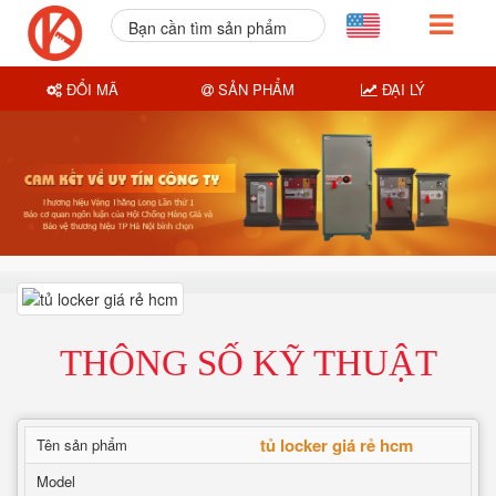
Bạn cần tìm sản phẩm
nào?
ĐỔI MÃ
SẢN PHẨM
ĐẠI LÝ
THÔNG SỐ KỸ THUẬT
tủ locker giá rẻ hcm
Tên sản phẩm
Model