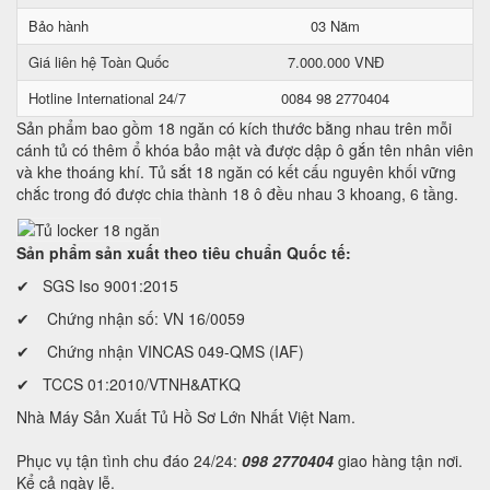
Bảo hành
03 Năm
Giá liên hệ Toàn Quốc
7.000.000 VNĐ
Hotline International 24/7
0084 98 2770404
Sản phẩm bao gồm 18 ngăn có kích thước bằng nhau trên mỗi
cánh tủ có thêm ổ khóa bảo mật và được dập ô gắn tên nhân viên
và khe thoáng khí. Tủ sắt 18 ngăn có kết cấu nguyên khối vững
chắc trong đó được chia thành 18 ô đều nhau 3 khoang, 6 tầng.
Sản phẩm sản xuất theo tiêu chuẩn Quốc tế:
✔ SGS Iso 9001:2015
✔ Chứng nhận số: VN 16/0059
✔ Chứng nhận VINCAS 049-QMS (IAF)
✔ TCCS 01:2010/VTNH&ATKQ
Nhà Máy Sản Xuất Tủ Hồ Sơ Lớn Nhất Việt Nam.
Phục vụ tận tình chu đáo 24/24:
098 2770404
giao hàng tận nơi.
Kể cả ngày lễ.