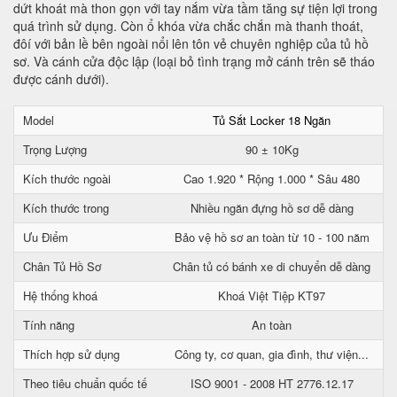
dứt khoát mà thon gọn với tay nắm vừa tầm tăng sự tiện lợi trong
quá trình sử dụng. Còn ổ khóa vừa chắc chắn mà thanh thoát,
đôí với bản lề bên ngoài nổi lên tôn vẻ chuyên nghiệp của tủ hồ
sơ. Và cánh cửa độc lập (loại bỏ tình trạng mở cánh trên sẽ tháo
được cánh dưới).
Model
Tủ Sắt Locker 18 Ngăn
Trọng Lượng
90 ± 10Kg
Kích thước ngoài
Cao 1.920 * Rộng 1.000 * Sâu 480
Kích thước trong
Nhiều ngăn đựng hồ sơ dễ dàng
Ưu Điểm
Bảo vệ hồ sơ an toàn từ 10 - 100 năm
Chân Tủ Hồ Sơ
Chân tủ có bánh xe di chuyển dễ dàng
Hệ thống khoá
Khoá Việt Tiệp KT97
Tính năng
An toàn
Thích hợp sử dụng
Công ty, cơ quan, gia đình, thư viện...
Theo tiêu chuẩn quốc tế
ISO 9001 - 2008 HT 2776.12.17