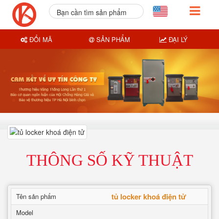
Bạn cần tìm sản phẩm
nào?
ĐỔI MÃ
SẢN PHẨM
ĐẠI LÝ
THÔNG SỐ KỸ THUẬT
tủ locker khoá điện tử
Tên sản phẩm
Model