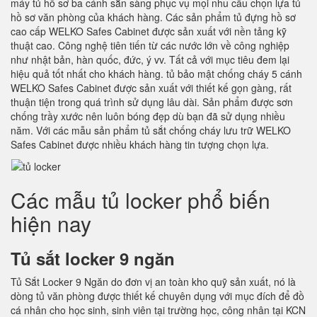
máy tủ hồ sơ ba cánh sẵn sàng phục vụ mọi nhu cầu chọn lựa tủ
hồ sơ văn phòng của khách hàng. Các sản phẩm tủ đựng hồ sơ
cao cấp WELKO Safes Cabinet được sản xuất với nền tảng kỹ
thuật cao. Công nghệ tiên tiến từ các nước lớn về công nghiệp
như nhật bản, hàn quốc, đức, ý vv. Tất cả với mục tiêu đem lại
hiệu quả tốt nhất cho khách hàng. tủ bảo mật chống cháy 5 cánh
WELKO Safes Cabinet được sản xuất với thiết kế gọn gàng, rất
thuận tiện trong quá trình sử dụng lâu dài. Sản phẩm được sơn
chống trầy xước nên luôn bóng đẹp dù bạn đã sử dụng nhiều
năm. Với các mẫu sản phẩm tủ sắt chống cháy lưu trữ WELKO
Safes Cabinet được nhiều khách hàng tin tượng chọn lựa.
Các mẫu tủ locker phổ biến
hiện nay
Tủ sắt locker 9 ngăn
Tủ Sắt Locker 9 Ngăn do đơn vị an toàn kho quỹ sản xuất, nó là
dòng tủ văn phòng được thiết kế chuyên dụng với mục đích để đồ
cá nhân cho học sinh, sinh viên tại trường học, công nhân tại KCN