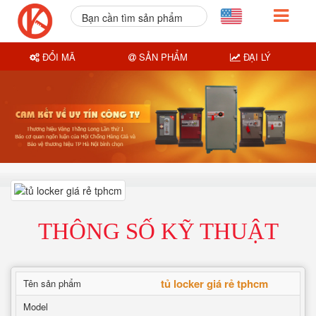
Bạn cần tìm sản phẩm
nào?
ĐỔI MÃ
SẢN PHẨM
ĐẠI LÝ
THÔNG SỐ KỸ THUẬT
tủ locker giá rẻ tphcm
Tên sản phẩm
Model