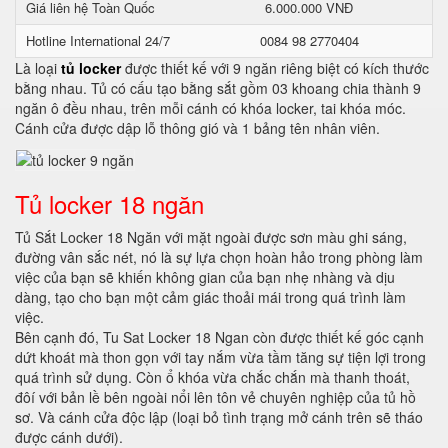
Giá liên hệ Toàn Quốc
6.000.000 VNĐ
Hotline International 24/7
0084 98 2770404
Là loại
tủ locker
được thiết kế với 9 ngăn riêng biệt có kích thước
bằng nhau. Tủ có cấu tạo bằng sắt gồm 03 khoang chia thành 9
ngăn ô đều nhau, trên mỗi cánh có khóa locker, tai khóa móc.
Cánh cửa được dập lỗ thông gió và 1 bảng tên nhân viên.
Tủ locker 18 ngăn
Tủ Sắt Locker 18 Ngăn với mặt ngoài được sơn màu ghi sáng,
đường vân sắc nét, nó là sự lựa chọn hoàn hảo trong phòng làm
việc của bạn sẽ khiến không gian của bạn nhẹ nhàng và dịu
dàng, tạo cho bạn một cảm giác thoải mái trong quá trình làm
việc.
Bên cạnh đó, Tu Sat Locker 18 Ngan còn được thiết kế góc cạnh
dứt khoát mà thon gọn với tay nắm vừa tầm tăng sự tiện lợi trong
quá trình sử dụng. Còn ổ khóa vừa chắc chắn mà thanh thoát,
đôí với bản lề bên ngoài nổi lên tôn vẻ chuyên nghiệp của tủ hồ
sơ. Và cánh cửa độc lập (loại bỏ tình trạng mở cánh trên sẽ tháo
được cánh dưới).