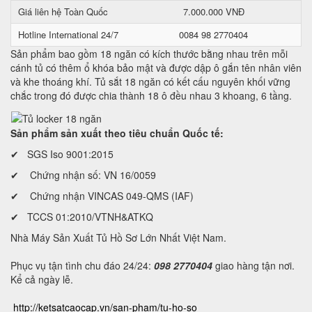
Giá liên hệ Toàn Quốc
7.000.000 VNĐ
Hotline International 24/7
0084 98 2770404
Sản phẩm bao gồm 18 ngăn có kích thước bằng nhau trên mỗi
cánh tủ có thêm ổ khóa bảo mật và được dập ô gắn tên nhân viên
và khe thoáng khí. Tủ sắt 18 ngăn có kết cấu nguyên khối vững
chắc trong đó được chia thành 18 ô đều nhau 3 khoang, 6 tầng.
Sản phẩm sản xuất theo tiêu chuẩn Quốc tế:
✔ SGS Iso 9001:2015
✔ Chứng nhận số: VN 16/0059
✔ Chứng nhận VINCAS 049-QMS (IAF)
✔ TCCS 01:2010/VTNH&ATKQ
Nhà Máy Sản Xuất Tủ Hồ Sơ Lớn Nhất Việt Nam.
Phục vụ tận tình chu đáo 24/24:
098 2770404
giao hàng tận nơi.
Kể cả ngày lễ.
http://ketsatcaocap.vn/san-pham/tu-ho-so