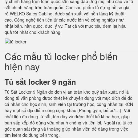
lý chính hãng trên toàn quốc sẵn sàng đáp ứng mọi nhu cầu về tủ
sắt chính hãng trên toàn quốc. Các sản phẩm tủ đựng hồ sơ giá
rẻ WELKO Safes Cabinet được sản xuất với nền tảng kỹ thuật
cao. Công nghệ tiên tiến từ các nước lớn về công nghiệp như
nhật bản, hàn quốc, đức, ý vv. Tất cả với mục tiêu đem lại hiệu
quả tốt nhất cho khách hàng.
Các mẫu tủ locker phổ biến
hiện nay
Tủ sắt locker 9 ngăn
Tủ Sắt Locker 9 Ngăn do đơn vị an toàn kho quỹ sản xuất, nó là
dòng tủ văn phòng được thiết kế chuyên dụng với mục đích để đồ
cá nhân cho học sinh, sinh viên tại trường học, công nhân tại KCN
hay một số địa điểm công cộng khác (Phòng gym, bể bơi…). Với
chất liệu đa dạng từ sắt, tôn dày và được thiết kế khoa học, giúp
bạn sắp xếp đồ dùng vừa nhanh chóng và tiện lợi. Ngoài ra, tủ có
góc quan sát rộng và thoáng giúp nhân viên dễ dàng trong việc
tìm kiếm đồ dùng bên trong.