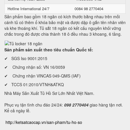
Hotline International 24/7
0084 98 2770404
Sản phẩm bao gồm 18 ngăn có kích thước bằng nhau trên mỗi
cánh tủ có thêm ổ khóa bảo mật và được dập ô gắn tên nhân viên
và khe thoáng khí. Tủ sắt 18 ngăn có kết cấu nguyên khối vững
chắc trong đó được chia thành 18 ô đều nhau 3 khoang, 6 tầng.
Sản phẩm sản xuất theo tiêu chuẩn Quốc tế:
✔ SGS Iso 9001:2015
✔ Chứng nhận số: VN 16/0059
✔ Chứng nhận VINCAS 049-QMS (IAF)
✔ TCCS 01:2010/VTNH&ATKQ
Nhà Máy Sản Xuất Tủ Hồ Sơ Lớn Nhất Việt Nam.
Phục vụ tận tình chu đáo 24/24:
098 2770404
giao hàng tận nơi.
Kể cả ngày lễ.
http://ketsatcaocap.vn/san-pham/tu-ho-so