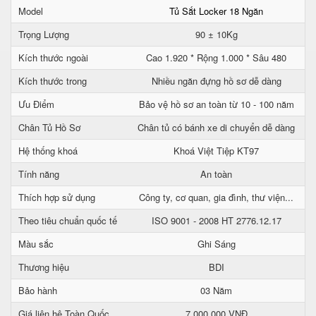
Model
Tủ Sắt Locker 18 Ngăn
Trọng Lượng
90 ± 10Kg
Kích thước ngoài
Cao 1.920 * Rộng 1.000 * Sâu 480
Kích thước trong
Nhiều ngăn đựng hồ sơ dễ dàng
Ưu Điểm
Bảo vệ hồ sơ an toàn từ 10 - 100 năm
Chân Tủ Hồ Sơ
Chân tủ có bánh xe di chuyển dễ dàng
Hệ thống khoá
Khoá Việt Tiệp KT97
Tính năng
An toàn
Thích hợp sử dụng
Công ty, cơ quan, gia đình, thư viện...
Theo tiêu chuẩn quốc tế
ISO 9001 - 2008 HT 2776.12.17
Màu sắc
Ghi Sáng
Thương hiệu
BDI
Bảo hành
03 Năm
Giá liên hệ Toàn Quốc
7.000.000 VNĐ