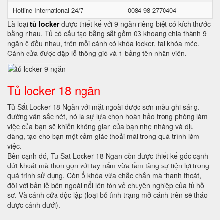
Hotline International 24/7
0084 98 2770404
Là loại
tủ locker
được thiết kế với 9 ngăn riêng biệt có kích thước
bằng nhau. Tủ có cấu tạo bằng sắt gồm 03 khoang chia thành 9
ngăn ô đều nhau, trên mỗi cánh có khóa locker, tai khóa móc.
Cánh cửa được dập lỗ thông gió và 1 bảng tên nhân viên.
Tủ locker 18 ngăn
Tủ Sắt Locker 18 Ngăn với mặt ngoài được sơn màu ghi sáng,
đường vân sắc nét, nó là sự lựa chọn hoàn hảo trong phòng làm
việc của bạn sẽ khiến không gian của bạn nhẹ nhàng và dịu
dàng, tạo cho bạn một cảm giác thoải mái trong quá trình làm
việc.
Bên cạnh đó, Tu Sat Locker 18 Ngan còn được thiết kế góc cạnh
dứt khoát mà thon gọn với tay nắm vừa tầm tăng sự tiện lợi trong
quá trình sử dụng. Còn ổ khóa vừa chắc chắn mà thanh thoát,
đôí với bản lề bên ngoài nổi lên tôn vẻ chuyên nghiệp của tủ hồ
sơ. Và cánh cửa độc lập (loại bỏ tình trạng mở cánh trên sẽ tháo
được cánh dưới).