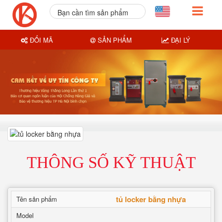
Bạn cần tìm sản phẩm
nào?
ĐỔI MÃ
SẢN PHẨM
ĐẠI LÝ
THÔNG SỐ KỸ THUẬT
tủ locker bằng nhựa
Tên sản phẩm
Model