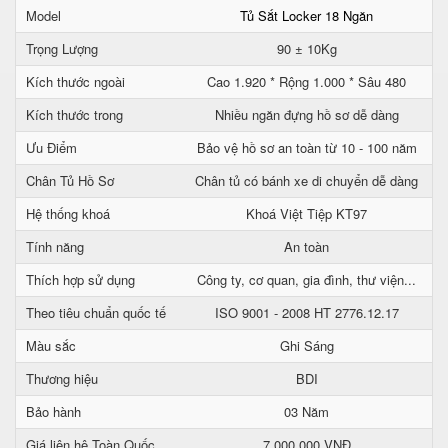
Model
Tủ Sắt Locker 18 Ngăn
Trọng Lượng
90 ± 10Kg
Kích thước ngoài
Cao 1.920 * Rộng 1.000 * Sâu 480
Kích thước trong
Nhiều ngăn đựng hồ sơ dễ dàng
Ưu Điểm
Bảo vệ hồ sơ an toàn từ 10 - 100 năm
Chân Tủ Hồ Sơ
Chân tủ có bánh xe di chuyển dễ dàng
Hệ thống khoá
Khoá Việt Tiệp KT97
Tính năng
An toàn
Thích hợp sử dụng
Công ty, cơ quan, gia đình, thư viện...
Theo tiêu chuẩn quốc tế
ISO 9001 - 2008 HT 2776.12.17
Màu sắc
Ghi Sáng
Thương hiệu
BDI
Bảo hành
03 Năm
Giá liên hệ Toàn Quốc
7.000.000 VNĐ