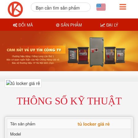
Bạn cần tìm sản phẩm
nào?
ĐỔI MÃ
SẢN PHẨM
ĐẠI LÝ
THÔNG SỐ KỸ THUẬT
tủ locker giá rẻ
Tên sản phẩm
Model