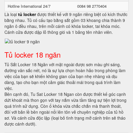
Hotline International 24/7
0084 98 2770404
Là loại
tủ locker
được thiết kế với 9 ngăn riêng biệt có kích thước
bằng nhau. Tủ có cấu tạo bằng sắt gồm 03 khoang chia thành 9
ngăn ô đều nhau, trên mỗi cánh có khóa locker, tai khóa móc.
Cánh cửa được dập lỗ thông gió và 1 bảng tên nhân viên.
Tủ locker 18 ngăn
Tủ Sắt Locker 18 Ngăn với mặt ngoài được sơn màu ghi sáng,
đường vân sắc nét, nó là sự lựa chọn hoàn hảo trong phòng làm
việc của bạn sẽ khiến không gian của bạn nhẹ nhàng và dịu
dàng, tạo cho bạn một cảm giác thoải mái trong quá trình làm
việc.
Bên cạnh đó, Tu Sat Locker 18 Ngan còn được thiết kế góc cạnh
dứt khoát mà thon gọn với tay nắm vừa tầm tăng sự tiện lợi trong
quá trình sử dụng. Còn ổ khóa vừa chắc chắn mà thanh thoát,
đôí với bản lề bên ngoài nổi lên tôn vẻ chuyên nghiệp của tủ hồ
sơ. Và cánh cửa độc lập (loại bỏ tình trạng mở cánh trên sẽ tháo
được cánh dưới).