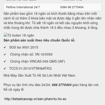
Hotline International 24/7
0084 98 2770404
Sản phẩm bao gồm 18 ngăn có kích thước bằng nhau trên mỗi
cánh tủ có thêm ổ khóa bảo mật và được dập ô gắn tên nhân viên
và khe thoáng khí. Tủ sắt 18 ngăn có kết cấu nguyên khối vững
chắc trong đó được chia thành 18 ô đều nhau 3 khoang, 6 tầng.
Sản phẩm sản xuất theo tiêu chuẩn Quốc tế:
✔ SGS Iso 9001:2015
✔ Chứng nhận số: VN 16/0059
✔ Chứng nhận VINCAS 049-QMS (IAF)
✔ TCCS 01:2010/VTNH&ATKQ
Nhà Máy Sản Xuất Tủ Hồ Sơ Lớn Nhất Việt Nam.
Phục vụ tận tình chu đáo 24/24:
098 2770404
giao hàng tận nơi.
Kể cả ngày lễ.
http://ketsatcaocap.vn/san-pham/tu-ho-so