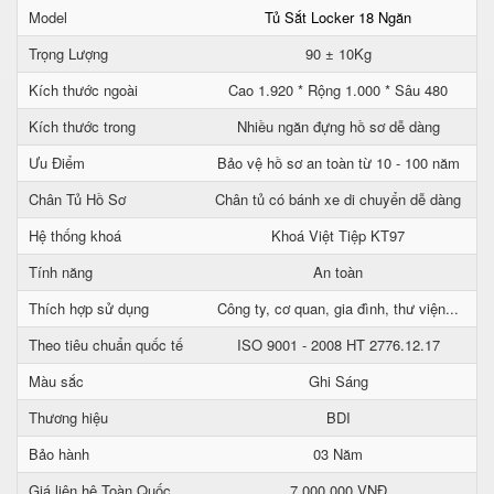
Model
Tủ Sắt Locker 18 Ngăn
Trọng Lượng
90 ± 10Kg
Kích thước ngoài
Cao 1.920 * Rộng 1.000 * Sâu 480
Kích thước trong
Nhiều ngăn đựng hồ sơ dễ dàng
Ưu Điểm
Bảo vệ hồ sơ an toàn từ 10 - 100 năm
Chân Tủ Hồ Sơ
Chân tủ có bánh xe di chuyển dễ dàng
Hệ thống khoá
Khoá Việt Tiệp KT97
Tính năng
An toàn
Thích hợp sử dụng
Công ty, cơ quan, gia đình, thư viện...
Theo tiêu chuẩn quốc tế
ISO 9001 - 2008 HT 2776.12.17
Màu sắc
Ghi Sáng
Thương hiệu
BDI
Bảo hành
03 Năm
Giá liên hệ Toàn Quốc
7.000.000 VNĐ