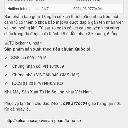
Hotline International 24/7
0084 98 2770404
Sản phẩm bao gồm 18 ngăn có kích thước bằng nhau trên mỗi
cánh tủ có thêm ổ khóa bảo mật và được dập ô gắn tên nhân viên
và khe thoáng khí. Tủ sắt 18 ngăn có kết cấu nguyên khối vững
chắc trong đó được chia thành 18 ô đều nhau 3 khoang, 6 tầng.
Sản phẩm sản xuất theo tiêu chuẩn Quốc tế:
✔ SGS Iso 9001:2015
✔ Chứng nhận số: VN 16/0059
✔ Chứng nhận VINCAS 049-QMS (IAF)
✔ TCCS 01:2010/VTNH&ATKQ
Nhà Máy Sản Xuất Tủ Hồ Sơ Lớn Nhất Việt Nam.
Phục vụ tận tình chu đáo 24/24:
098 2770404
giao hàng tận nơi.
Kể cả ngày lễ.
http://ketsatcaocap.vn/san-pham/tu-ho-so