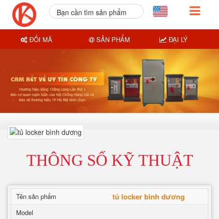
Bạn cần tìm sản phẩm
nào?
ĐỔI MÃ
SẢN PHẨM
ĐẠI LÝ
THÔNG SỐ KỸ THUẬT
tủ locker bình dương
Tên sản phẩm
Model