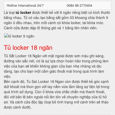
Hotline International 24/7
0084 98 2770404
Là loại
tủ locker
được thiết kế với 9 ngăn riêng biệt có kích thước
bằng nhau. Tủ có cấu tạo bằng sắt gồm 03 khoang chia thành 9
ngăn ô đều nhau, trên mỗi cánh có khóa locker, tai khóa móc.
Cánh cửa được dập lỗ thông gió và 1 bảng tên nhân viên.
Tủ locker 18 ngăn
Tủ Sắt Locker 18 Ngăn với mặt ngoài được sơn màu ghi sáng,
đường vân sắc nét, nó là sự lựa chọn hoàn hảo trong phòng làm
việc của bạn sẽ khiến không gian của bạn nhẹ nhàng và dịu
dàng, tạo cho bạn một cảm giác thoải mái trong quá trình làm
việc.
Bên cạnh đó, Tu Sat Locker 18 Ngan còn được thiết kế góc cạnh
dứt khoát mà thon gọn với tay nắm vừa tầm tăng sự tiện lợi trong
quá trình sử dụng. Còn ổ khóa vừa chắc chắn mà thanh thoát,
đôí với bản lề bên ngoài nổi lên tôn vẻ chuyên nghiệp của tủ hồ
sơ. Và cánh cửa độc lập (loại bỏ tình trạng mở cánh trên sẽ tháo
được cánh dưới).