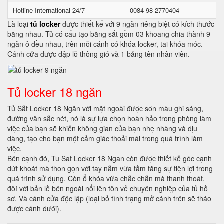
Hotline International 24/7
0084 98 2770404
Là loại
tủ locker
được thiết kế với 9 ngăn riêng biệt có kích thước
bằng nhau. Tủ có cấu tạo bằng sắt gồm 03 khoang chia thành 9
ngăn ô đều nhau, trên mỗi cánh có khóa locker, tai khóa móc.
Cánh cửa được dập lỗ thông gió và 1 bảng tên nhân viên.
Tủ locker 18 ngăn
Tủ Sắt Locker 18 Ngăn với mặt ngoài được sơn màu ghi sáng,
đường vân sắc nét, nó là sự lựa chọn hoàn hảo trong phòng làm
việc của bạn sẽ khiến không gian của bạn nhẹ nhàng và dịu
dàng, tạo cho bạn một cảm giác thoải mái trong quá trình làm
việc.
Bên cạnh đó, Tu Sat Locker 18 Ngan còn được thiết kế góc cạnh
dứt khoát mà thon gọn với tay nắm vừa tầm tăng sự tiện lợi trong
quá trình sử dụng. Còn ổ khóa vừa chắc chắn mà thanh thoát,
đôí với bản lề bên ngoài nổi lên tôn vẻ chuyên nghiệp của tủ hồ
sơ. Và cánh cửa độc lập (loại bỏ tình trạng mở cánh trên sẽ tháo
được cánh dưới).