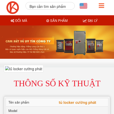
Bạn cần tìm sản phẩm
nào?
ĐỔI MÃ
SẢN PHẨM
ĐẠI LÝ
THÔNG SỐ KỸ THUẬT
tủ locker cường phát
Tên sản phẩm
Model