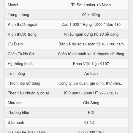
Model
Tủ Sắt Locker 18 Ngăn
Trọng Lượng
90 ± 10Kg
Kích thước ngoài
Cao 1.920 * Rộng 1.000 * Sâu 480
Kích thước trong
Nhiều ngăn đựng hồ sơ dễ dàng
Ưu Điểm
Bảo vệ hồ sơ an toàn từ 10 - 100 năm
Chân Tủ Hồ Sơ
Chân tủ có bánh xe di chuyển dễ dàng
Hệ thống khoá
Khoá Việt Tiệp KT97
Tính năng
An toàn
Thích hợp sử dụng
Công ty, cơ quan, gia đình, thư viện...
Theo tiêu chuẩn quốc tế
ISO 9001 - 2008 HT 2776.12.17
Màu sắc
Ghi Sáng
Thương hiệu
BDI
Bảo hành
03 Năm
Giá liên hệ Toàn Quốc
7.000.000 VNĐ