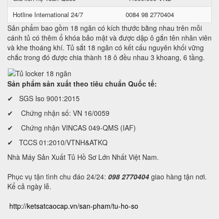
Hotline International 24/7
0084 98 2770404
Sản phẩm bao gồm 18 ngăn có kích thước bằng nhau trên mỗi
cánh tủ có thêm ổ khóa bảo mật và được dập ô gắn tên nhân viên
và khe thoáng khí. Tủ sắt 18 ngăn có kết cấu nguyên khối vững
chắc trong đó được chia thành 18 ô đều nhau 3 khoang, 6 tầng.
Sản phẩm sản xuất theo tiêu chuẩn Quốc tế:
✔ SGS Iso 9001:2015
✔ Chứng nhận số: VN 16/0059
✔ Chứng nhận VINCAS 049-QMS (IAF)
✔ TCCS 01:2010/VTNH&ATKQ
Nhà Máy Sản Xuất Tủ Hồ Sơ Lớn Nhất Việt Nam.
Phục vụ tận tình chu đáo 24/24:
098 2770404
giao hàng tận nơi.
Kể cả ngày lễ.
http://ketsatcaocap.vn/san-pham/tu-ho-so