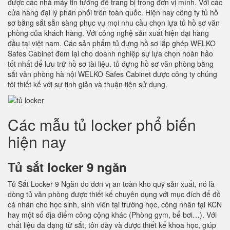
được các nhà máy tin tưởng để trang bị trong đơn vị mình. Với các
cửa hàng đại lý phân phối trên toàn quốc. Hiện nay công ty tủ hồ
sơ bằng sắt sẵn sàng phục vụ mọi nhu cầu chọn lựa tủ hồ sơ văn
phòng của khách hàng. Với công nghệ sản xuất hiện đại hàng
đầu tại việt nam. Các sản phẩm tủ đựng hồ sơ lắp ghép WELKO
Safes Cabinet đem lại cho doanh nghiệp sự lựa chọn hoàn hảo
tốt nhất để lưu trữ hồ sơ tài liệu. tủ đựng hồ sơ văn phòng bằng
sắt văn phòng hà nội WELKO Safes Cabinet được công ty chúng
tôi thiết kế với sự tinh giản và thuận tiện sử dụng.
Các mẫu tủ locker phổ biến
hiện nay
Tủ sắt locker 9 ngăn
Tủ Sắt Locker 9 Ngăn do đơn vị an toàn kho quỹ sản xuất, nó là
dòng tủ văn phòng được thiết kế chuyên dụng với mục đích để đồ
cá nhân cho học sinh, sinh viên tại trường học, công nhân tại KCN
hay một số địa điểm công cộng khác (Phòng gym, bể bơi…). Với
chất liệu đa dạng từ sắt, tôn dày và được thiết kế khoa học, giúp