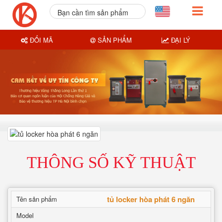
Bạn cần tìm sản phẩm
nào?
ĐỔI MÃ
SẢN PHẨM
ĐẠI LÝ
THÔNG SỐ KỸ THUẬT
tủ locker hòa phát 6 ngăn
Tên sản phẩm
Model