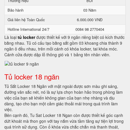
Thương hiệu
BDI
Bảo hành
03 Năm
Giá liên hệ Toàn Quốc
6.000.000 VNĐ
Hotline International 24/7
0084 98 2770404
Là loại
tủ locker
được thiết kế với 9 ngăn riêng biệt có kích thước
bằng nhau. Tủ có cấu tạo bằng sắt gồm 03 khoang chia thành 9
ngăn ô đều nhau, trên mỗi cánh có khóa locker, tai khóa móc.
Cánh cửa được dập lỗ thông gió và 1 bảng tên nhân viên.
Tủ locker 18 ngăn
Tủ Sắt Locker 18 Ngăn với mặt ngoài được sơn màu ghi sáng,
đường vân sắc nét, nó là sự lựa chọn hoàn hảo trong phòng làm
việc của bạn sẽ khiến không gian của bạn nhẹ nhàng và dịu
dàng, tạo cho bạn một cảm giác thoải mái trong quá trình làm
việc.
Bên cạnh đó, Tu Sat Locker 18 Ngan còn được thiết kế góc cạnh
dứt khoát mà thon gọn với tay nắm vừa tầm tăng sự tiện lợi trong
quá trình sử dụng. Còn ổ khóa vừa chắc chắn mà thanh thoát,