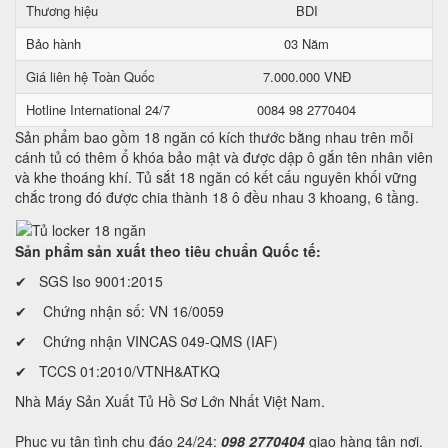
Thương hiệu
BDI
Bảo hành
03 Năm
Giá liên hệ Toàn Quốc
7.000.000 VNĐ
Hotline International 24/7
0084 98 2770404
Sản phẩm bao gồm 18 ngăn có kích thước bằng nhau trên mỗi
cánh tủ có thêm ổ khóa bảo mật và được dập ô gắn tên nhân viên
và khe thoáng khí. Tủ sắt 18 ngăn có kết cấu nguyên khối vững
chắc trong đó được chia thành 18 ô đều nhau 3 khoang, 6 tầng.
Sản phẩm sản xuất theo tiêu chuẩn Quốc tế:
✔ SGS Iso 9001:2015
✔ Chứng nhận số: VN 16/0059
✔ Chứng nhận VINCAS 049-QMS (IAF)
✔ TCCS 01:2010/VTNH&ATKQ
Nhà Máy Sản Xuất Tủ Hồ Sơ Lớn Nhất Việt Nam.
Phục vụ tận tình chu đáo 24/24:
098 2770404
giao hàng tận nơi.