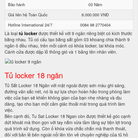
Bảo hành
03 Năm
Giá liên hệ Toàn Quốc
6.000.000 VNĐ
Hotline International 24/7
0084 98 2770404
Là loại
tủ locker
được thiết kế với 9 ngăn riêng biệt có kích thước
bằng nhau. Tủ có cấu tạo bằng sắt gồm 03 khoang chia thành 9
ngăn ô đều nhau, trên mỗi cánh có khóa locker, tai khóa móc.
Cánh cửa được dập lỗ thông gió và 1 bảng tên nhân viên.
Tủ locker 18 ngăn
Tủ Sắt Locker 18 Ngăn với mặt ngoài được sơn màu ghi sáng,
đường vân sắc nét, nó là sự lựa chọn hoàn hảo trong phòng làm
việc của bạn sẽ khiến không gian của bạn nhẹ nhàng và dịu
dàng, tạo cho bạn một cảm giác thoải mái trong quá trình làm
việc.
Bên cạnh đó, Tu Sat Locker 18 Ngan còn được thiết kế góc cạnh
dứt khoát mà thon gọn với tay nắm vừa tầm tăng sự tiện lợi trong
quá trình sử dụng. Còn ổ khóa vừa chắc chắn mà thanh thoát,
đôí với bản lề bên ngoài nổi lên tôn vẻ chuyên nghiệp của tủ hồ