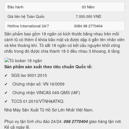
Bảo hành
03 Năm
Giá liên hệ Toàn Quốc
7.000.000 VNĐ
Hotline International 24/7
0084 98 2770404
Sản phẩm bao gồm 18 ngăn có kích thước bằng nhau trên mỗi
cánh tủ có thêm ổ khóa bảo mật và được dập ô gắn tên nhân viên
và khe thoáng khí. Tủ sắt 18 ngăn có kết cấu nguyên khối vững
chắc trong đó được chia thành 18 ô đều nhau 3 khoang, 6 tầng.
Sản phẩm sản xuất theo tiêu chuẩn Quốc tế:
✔ SGS Iso 9001:2015
✔ Chứng nhận số: VN 16/0059
✔ Chứng nhận VINCAS 049-QMS (IAF)
✔ TCCS 01:2010/VTNH&ATKQ
Nhà Máy Sản Xuất Tủ Hồ Sơ Lớn Nhất Việt Nam.
Phục vụ tận tình chu đáo 24/24:
098 2770404
giao hàng tận nơi.
Kể cả ngày lễ.