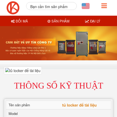
Bạn cần tìm sản phẩm
nào?
ĐỔI MÃ
SẢN PHẨM
ĐẠI LÝ
THÔNG SỐ KỸ THUẬT
tủ locker để tài liệu
Tên sản phẩm
Model