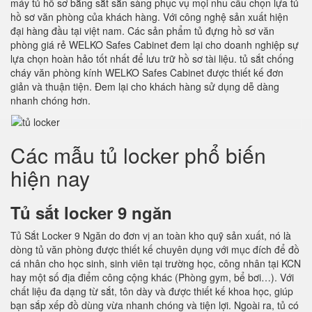
máy tủ hồ sơ bằng sắt sẵn sàng phục vụ mọi nhu cầu chọn lựa tủ
hồ sơ văn phòng của khách hàng. Với công nghệ sản xuất hiện
đại hàng đầu tại việt nam. Các sản phẩm tủ đựng hồ sơ văn
phòng giá rẻ WELKO Safes Cabinet đem lại cho doanh nghiệp sự
lựa chọn hoàn hảo tốt nhất để lưu trữ hồ sơ tài liệu. tủ sắt chống
cháy văn phòng kính WELKO Safes Cabinet được thiết kế đơn
giản và thuận tiện. Đem lại cho khách hàng sử dụng dễ dàng
nhanh chóng hơn.
Các mẫu tủ locker phổ biến
hiện nay
Tủ sắt locker 9 ngăn
Tủ Sắt Locker 9 Ngăn do đơn vị an toàn kho quỹ sản xuất, nó là
dòng tủ văn phòng được thiết kế chuyên dụng với mục đích để đồ
cá nhân cho học sinh, sinh viên tại trường học, công nhân tại KCN
hay một số địa điểm công cộng khác (Phòng gym, bể bơi…). Với
chất liệu đa dạng từ sắt, tôn dày và được thiết kế khoa học, giúp
bạn sắp xếp đồ dùng vừa nhanh chóng và tiện lợi. Ngoài ra, tủ có