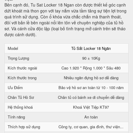
Bên cạnh đó, Tu Sat Locker 18 Ngan còn được thiết kế góc cạnh
dứt khoát mà thon gọn với tay nắm vừa tầm tăng sự tiện lợi trong
quá trình sử dụng. Còn ổ khóa vừa chắc chắn mà thanh thoát,
đôí với bản lề bên ngoài nổi lên tôn vẻ chuyên nghiệp của tủ hồ
sơ. Và cánh cửa độc lập (loại bỏ tình trạng mở cánh trên sẽ tháo
được cánh dưới).
Model
Tủ Sắt Locker 18 Ngăn
Trọng Lượng
90 ± 10Kg
Kích thước ngoài
Cao 1.920 * Rộng 1.000 * Sâu 480
Kích thước trong
Nhiều ngăn đựng hồ sơ dễ dàng
Ưu Điểm
Bảo vệ hồ sơ an toàn từ 10 - 100 năm
Chân Tủ Hồ Sơ
Chân tủ có bánh xe di chuyển dễ dàng
Hệ thống khoá
Khoá Việt Tiệp KT97
Tính năng
An toàn
Thích hợp sử dụng
Công ty, cơ quan, gia đình, thư viện...