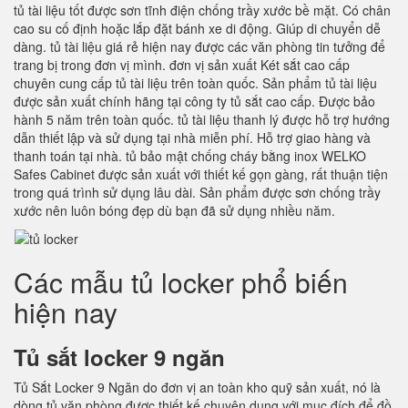
tủ tài liệu tốt được sơn tĩnh điện chống trầy xước bề mặt. Có chân
cao su cố định hoặc lắp đặt bánh xe di động. Giúp di chuyển dễ
dàng. tủ tài liệu giá rẻ hiện nay được các văn phòng tin tưởng để
trang bị trong đơn vị mình. đơn vị sản xuất Két sắt cao cấp
chuyên cung cấp tủ tài liệu trên toàn quốc. Sản phẩm tủ tài liệu
được sản xuất chính hãng tại công ty tủ sắt cao cấp. Được bảo
hành 5 năm trên toàn quốc. tủ tài liệu thanh lý được hỗ trợ hướng
dẫn thiết lập và sử dụng tại nhà miễn phí. Hỗ trợ giao hàng và
thanh toán tại nhà. tủ bảo mật chống cháy bằng inox WELKO
Safes Cabinet được sản xuất với thiết kế gọn gàng, rất thuận tiện
trong quá trình sử dụng lâu dài. Sản phẩm được sơn chống trầy
xước nên luôn bóng đẹp dù bạn đã sử dụng nhiều năm.
Các mẫu tủ locker phổ biến
hiện nay
Tủ sắt locker 9 ngăn
Tủ Sắt Locker 9 Ngăn do đơn vị an toàn kho quỹ sản xuất, nó là
dòng tủ văn phòng được thiết kế chuyên dụng với mục đích để đồ