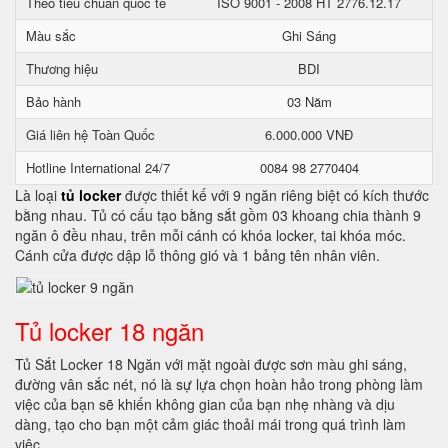
Theo tiêu chuẩn quốc tế
ISO 9001 - 2008 HT 2776.12.17
Màu sắc
Ghi Sáng
Thương hiệu
BDI
Bảo hành
03 Năm
Giá liên hệ Toàn Quốc
6.000.000 VNĐ
Hotline International 24/7
0084 98 2770404
Là loại
tủ locker
được thiết kế với 9 ngăn riêng biệt có kích thước
bằng nhau. Tủ có cấu tạo bằng sắt gồm 03 khoang chia thành 9
ngăn ô đều nhau, trên mỗi cánh có khóa locker, tai khóa móc.
Cánh cửa được dập lỗ thông gió và 1 bảng tên nhân viên.
Tủ locker 18 ngăn
Tủ Sắt Locker 18 Ngăn với mặt ngoài được sơn màu ghi sáng,
đường vân sắc nét, nó là sự lựa chọn hoàn hảo trong phòng làm
việc của bạn sẽ khiến không gian của bạn nhẹ nhàng và dịu
dàng, tạo cho bạn một cảm giác thoải mái trong quá trình làm
việc.