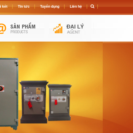
 két
Tin tức
Tuyển dụng
Liên hệ