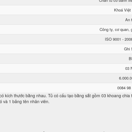
Chân tủ có bánh xe
Khoá Việt
An 
Công ty, cơ quan, g
ISO 9001 - 200
Ghi 
B
03 
6.000.
0084 98
t có kích thước bằng nhau. Tủ có cấu tạo bằng sắt gồm 03 khoang chi
ó và 1 bảng tên nhân viên.