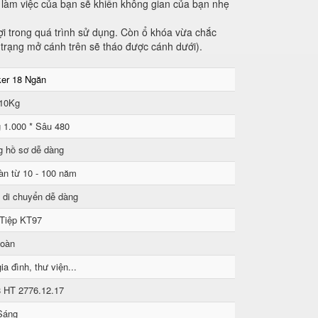
 làm việc của bạn sẽ khiến không gian của bạn nhẹ
ợi trong quá trình sử dụng. Còn ổ khóa vừa chắc
h trạng mở cánh trên sẽ tháo được cánh dưới).
ker 18 Ngăn
 10Kg
 1.000 * Sâu 480
g hồ sơ dễ dàng
àn từ 10 - 100 năm
 di chuyển dễ dàng
 Tiệp KT97
toàn
ia đình, thư viện...
8 HT 2776.12.17
Sáng