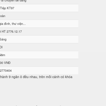
 di chuyển dễ dàng
 Tiệp KT97
toàn
ia đình, thư viện...
8 HT 2776.12.17
Sáng
DI
Năm
000 VNĐ
 2770404
a thành 9 ngăn ô đều nhau, trên mỗi cánh có khóa