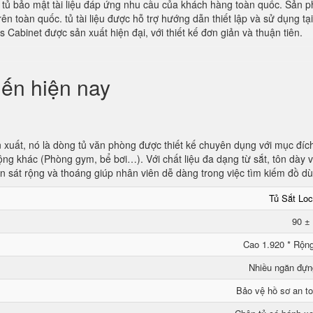
bán tủ bảo mật tài liệu đáp ứng nhu cầu của khách hàng toàn quốc. Sản
ên toàn quốc. tủ tài liệu được hỗ trợ hướng dẫn thiết lập và sử dụng tạ
abinet được sản xuất hiện đại, với thiết kế đơn giản và thuận tiên.
iến hiện nay
xuất, nó là dòng tủ văn phòng được thiết kế chuyên dụng với mục đích 
ng khác (Phòng gym, bể bơi…). Với chất liệu đa dạng từ sắt, tôn dày 
an sát rộng và thoáng giúp nhân viên dễ dàng trong việc tìm kiếm đồ d
Tủ Sắt Loc
90 ±
Cao 1.920 * Rộng
Nhiều ngăn đựn
Bảo vệ hồ sơ an to