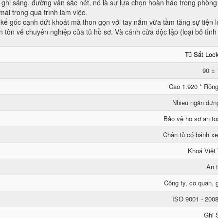
ghi sáng, đường vân sắc nét, nó là sự lựa chọn hoàn hảo trong phòng
ái trong quá trình làm việc.
kế góc cạnh dứt khoát mà thon gọn với tay nắm vừa tầm tăng sự tiện l
ên tôn vẻ chuyên nghiệp của tủ hồ sơ. Và cánh cửa độc lập (loại bỏ tìn
Tủ Sắt Loc
90 ±
Cao 1.920 * Rộng
Nhiều ngăn đựn
Bảo vệ hồ sơ an to
Chân tủ có bánh xe
Khoá Việt
An 
Công ty, cơ quan, g
ISO 9001 - 200
Ghi 